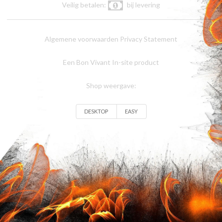
Veilig betalen:
bij levering
Algemene voorwaarden
Privacy Statement
Een Bon Vivant In-site product
Shop weergave:
DESKTOP
EASY