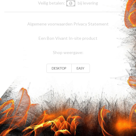
Veilig betalen:
bij levering
Algemene voorwaarden
Privacy Statement
Een Bon Vivant In-site product
Shop weergave:
DESKTOP
EASY